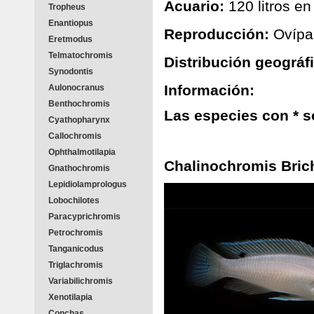
Acuario:
120 litros e
Tropheus
Enantiopus
Reproducción:
Ovípa
Eretmodus
Telmatochromis
Distribución geográf
Synodontis
Información:
Aulonocranus
Benthochromis
Las especies con * s
Cyathopharynx
Callochromis
Ophthalmotilapia
Chalinochromis Bric
Gnathochromis
Lepidiolamprologus
Lobochilotes
Paracyprichromis
Petrochromis
Tanganicodus
Triglachromis
Variabilichromis
Xenotilapia
Conchas