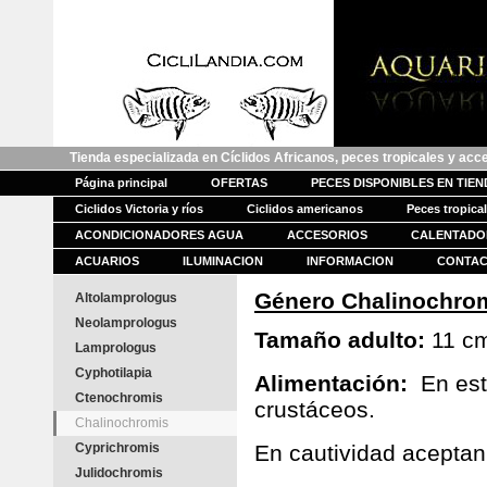
Tienda especializada en Cíclidos Africanos, peces tropicales y acc
Página principal
OFERTAS
PECES DISPONIBLES EN TIE
Ciclidos Victoria y ríos
Ciclidos americanos
Peces tropica
ACONDICIONADORES AGUA
ACCESORIOS
CALENTADO
ACUARIOS
ILUMINACION
INFORMACION
CONTA
Género Chalinochrom
Altolamprologus
Neolamprologus
Tamaño adulto:
11 c
Lamprologus
Cyphotilapia
Alimentación:
En est
Ctenochromis
crustáceos.
Chalinochromis
Cyprichromis
En cautividad aceptan
Julidochromis